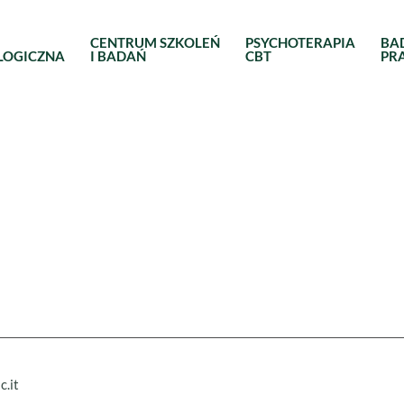
CENTRUM SZKOLEŃ
PSYCHOTERAPIA
BA
LOGICZNA
I BADAŃ
CBT
PR
c.it