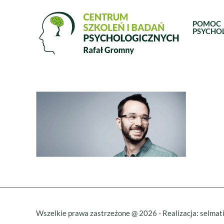
Skip
to
POMOC
PSYCHO
content
Wszelkie prawa zastrzeżone @
2026
- Realizacja:
selmati